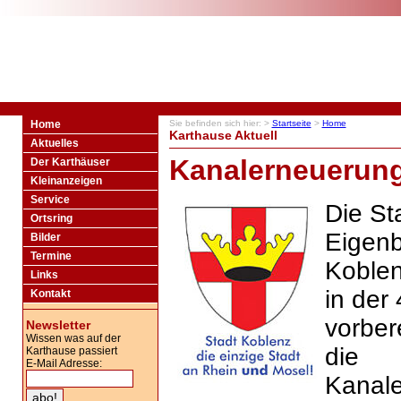
Home
Sie befinden sich hier: >
Startseite
>
Home
Karthause Aktuell
Aktuelles
Kanalerneuerun
Der Karthäuser
Kleinanzeigen
Service
Die St
Ortsring
Eigenb
Bilder
Termine
Koblen
Links
in der
Kontakt
vorber
Newsletter
Wissen was auf der
die
Karthause passiert
E-Mail Adresse:
Kanal