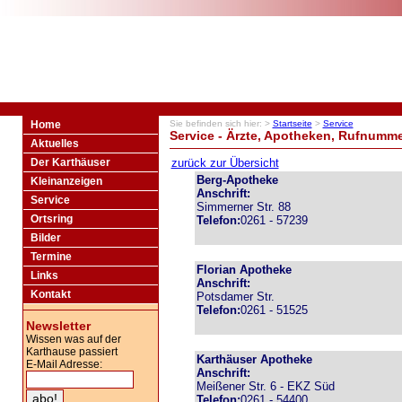
Home
Sie befinden sich hier: >
Startseite
>
Service
Service - Ärzte, Apotheken, Rufnumme
Aktuelles
Der Karthäuser
zurück zur Übersicht
Berg-Apotheke
Kleinanzeigen
Anschrift:
Service
Simmerner Str. 88
Ortsring
Telefon:
0261 - 57239
Bilder
Termine
Florian Apotheke
Links
Anschrift:
Kontakt
Potsdamer Str.
Telefon:
0261 - 51525
Newsletter
Wissen was auf der
Karthause passiert
Karthäuser Apotheke
E-Mail Adresse:
Anschrift:
Meißener Str. 6 - EKZ Süd
Telefon:
0261 - 54400