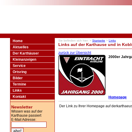
Home
Sie befinden sich hier: >
Startseite
>
Links
Links auf der Karthause und in Kob
Aktuelles
zurück zur Übersicht
Der Karthäuser
2000er Jahrga
Kleinanzeigen
Service
Ortsring
Bilder
Termine
Links
Kontakt
Homepage
Der Link zu Ihrer Homepage auf derkarthaeu
Newsletter
Wissen was auf der
Karthause passiert
E-Mail Adresse: